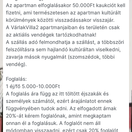
Az apartman elfoglalásakor 50.000Ft kaukciót kell
fizetni, ami természetesen az apartman kultúrált
körülmények közötti visszadássakor visszajár.
A VárlakVilla2 apartmanjaiban és területén csak
az aktiális vendégek tartózkodhatnak!
A szállás adó felmondhatja a szállást, a többszöri
felszólításra sem hajlandó kultúráltan viselkedni,
zavarja mások nyugalmát (szomszédok, többi
vendég).
Foglalás:
1 éj/fő 5.000-10.000Ft
A foglalás ára függ az itt töltött éjszakák és
személyek számától, ezért árajánlatot ennek
függvényében tudok adni. Az elfogadott árnak
20%-át kérem foglalónak, amint megkaptam
onnan él a foglalásuk. A foglalót nem áll
módomban visszaadni, ezért csak 20% foglalót