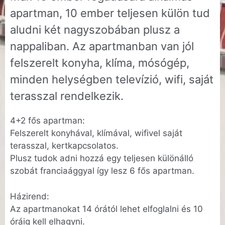
apartman, 10 ember teljesen külön tud
aludni két nagyszobában plusz a
nappaliban. Az apartmanban van jól
felszerelt konyha, klíma, mósógép,
minden helységben televízió, wifi, saját
terasszal rendelkezik.
4+2 fős apartman:
Felszerelt konyhával, klímával, wifivel saját
terasszal, kertkapcsolatos.
Plusz tudok adni hozzá egy teljesen különálló
szobát franciaággyal így lesz 6 fős apartman.
Házirend:
Az apartmanokat 14 órától lehet elfoglalni és 10
óráig kell elhagyni.