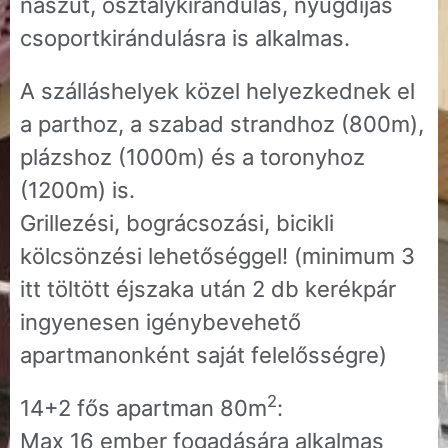
nászút, osztálykirándulás, nyugdíjas
csoportkirándulásra is alkalmas.
A szálláshelyek közel helyezkednek el
a parthoz, a szabad strandhoz (800m),
plázshoz (1000m) és a toronyhoz
(1200m) is.
Grillezési, bográcsozási, bicikli
kölcsönzési lehetőséggel! (minimum 3
itt töltött éjszaka után 2 db kerékpár
ingyenesen igénybevehető
apartmanonként saját felelősségre)
2
14+2 fős apartman 80m
:
Max 16 ember fogadására alkalmas