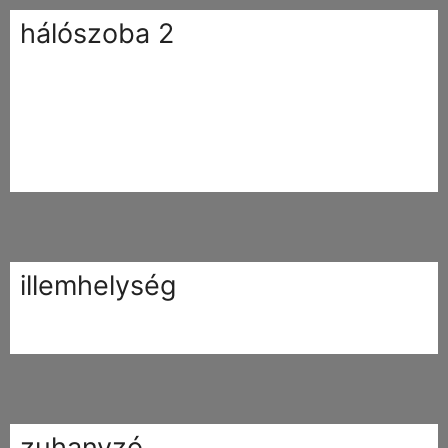
hálószoba 2
illemhelység
zuhanyzó